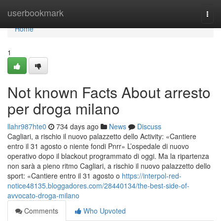
Home
userbookmark
Togg
navi
Home
1
Not known Facts About arresto
per droga milano
llahr987hte0
734 days ago
News
Discuss
Cagliari, a rischio il nuovo palazzetto dello Activity: «Cantiere
entro il 31 agosto o niente fondi Pnrr» L’ospedale di nuovo
operativo dopo il blackout programmato di oggi. Ma la ripartenza
non sarà a pieno ritmo Cagliari, a rischio il nuovo palazzetto dello
sport: «Cantiere entro il 31 agosto o
https://interpol-red-
notice48135.bloggadores.com/28440134/the-best-side-of-
avvocato-droga-milano
Comments
Who Upvoted