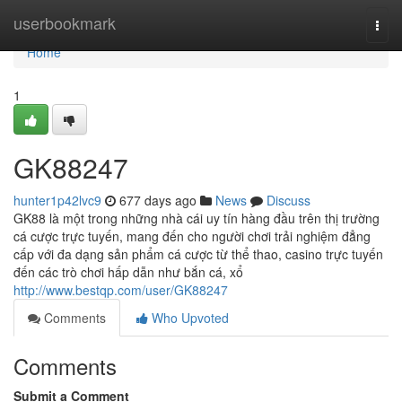
Home
userbookmark
Togg
navi
Home
1
GK88247
hunter1p42lvc9
677 days ago
News
Discuss
GK88 là một trong những nhà cái uy tín hàng đầu trên thị trường
cá cược trực tuyến, mang đến cho người chơi trải nghiệm đẳng
cấp với đa dạng sản phẩm cá cược từ thể thao, casino trực tuyến
đến các trò chơi hấp dẫn như bắn cá, xổ
http://www.bestqp.com/user/GK88247
Comments
Who Upvoted
Comments
Submit a Comment