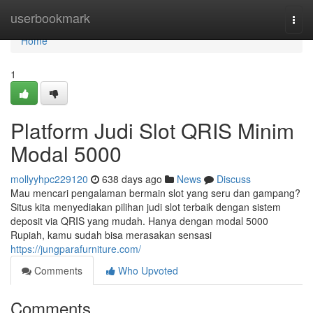
Home
userbookmark
Togg
navi
Home
1
Platform Judi Slot QRIS Minim
Modal 5000
mollyyhpc229120
638 days ago
News
Discuss
Mau mencari pengalaman bermain slot yang seru dan gampang?
Situs kita menyediakan pilihan judi slot terbaik dengan sistem
deposit via QRIS yang mudah. Hanya dengan modal 5000
Rupiah, kamu sudah bisa merasakan sensasi
https://jungparafurniture.com/
Comments
Who Upvoted
Comments