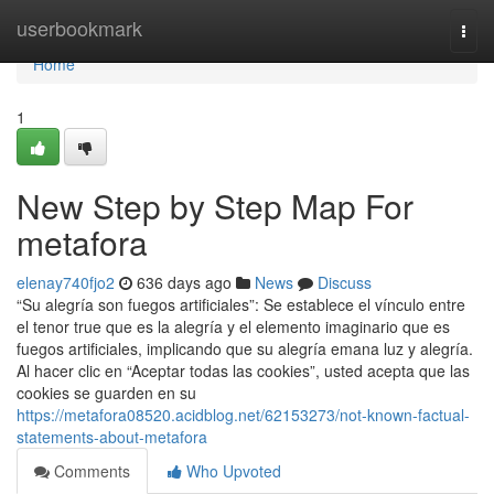
Home
userbookmark
Togg
navi
Home
1
New Step by Step Map For
metafora
elenay740fjo2
636 days ago
News
Discuss
“Su alegría son fuegos artificiales”: Se establece el vínculo entre
el tenor true que es la alegría y el elemento imaginario que es
fuegos artificiales, implicando que su alegría emana luz y alegría.
Al hacer clic en “Aceptar todas las cookies”, usted acepta que las
cookies se guarden en su
https://metafora08520.acidblog.net/62153273/not-known-factual-
statements-about-metafora
Comments
Who Upvoted