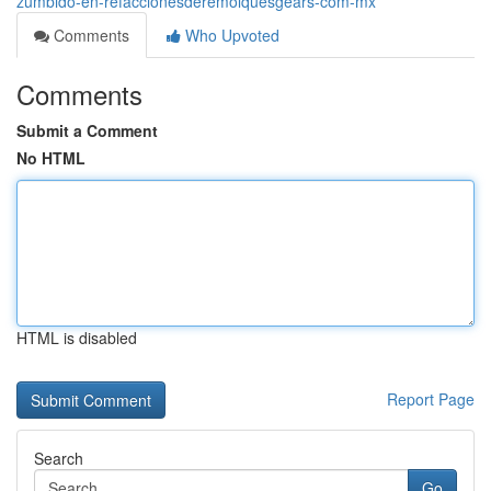
zumbido-en-refaccionesderemolquesgears-com-mx
Comments
Who Upvoted
Comments
Submit a Comment
No HTML
HTML is disabled
Report Page
Search
Go