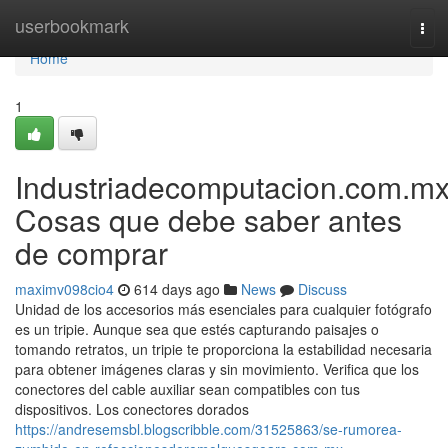
Home
userbookmark
Tog
navi
Home
1
Industriadecomputacion.com.m
Cosas que debe saber antes
de comprar
maximv098cio4
614 days ago
News
Discuss
Unidad de los accesorios más esenciales para cualquier fotógrafo
es un tripie. Aunque sea que estés capturando paisajes o
tomando retratos, un tripie te proporciona la estabilidad necesaria
para obtener imágenes claras y sin movimiento. Verifica que los
conectores del cable auxiliar sean compatibles con tus
dispositivos. Los conectores dorados
https://andresemsbl.blogscribble.com/31525863/se-rumorea-