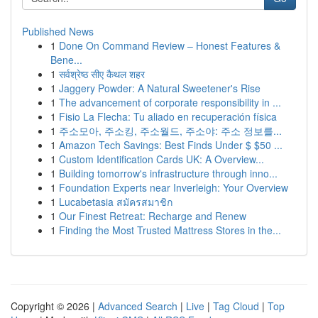
Published News
1
Done On Command Review – Honest Features &
Bene...
1
सर्वश्रेष्ठ सीए कैथल शहर
1
Jaggery Powder: A Natural Sweetener's Rise
1
The advancement of corporate responsibility in ...
1
Fisio La Flecha: Tu aliado en recuperación física
1
주소모아, 주소킹, 주소월드, 주소야: 주소 정보를...
1
Amazon Tech Savings: Best Finds Under $ $50 ...
1
Custom Identification Cards UK: A Overview...
1
Building tomorrow's infrastructure through inno...
1
Foundation Experts near Inverleigh: Your Overview
1
Lucabetasia สมัครสมาชิก
1
Our Finest Retreat: Recharge and Renew
1
Finding the Most Trusted Mattress Stores in the...
Copyright © 2026 |
Advanced Search
|
Live
|
Tag Cloud
|
Top