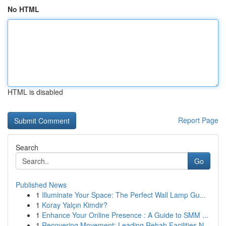
No HTML
HTML is disabled
Report Page
Search
Go
Published News
1
Illuminate Your Space: The Perfect Wall Lamp Gu...
1
Koray Yalçın Kimdir?
1
Enhance Your Online Presence : A Guide to SMM ...
1
Recovering Movement: Leading Rehab Facilities N...