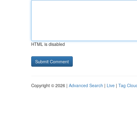
HTML is disabled
Copyright © 2026 |
Advanced Search
|
Live
|
Tag Clou