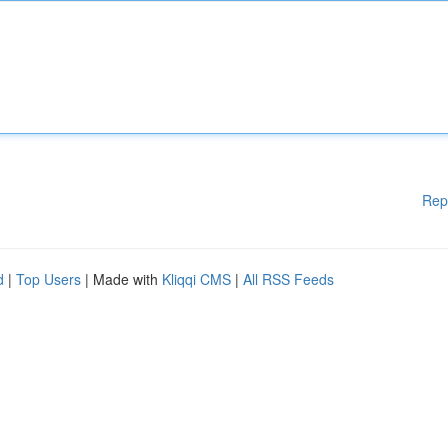
Rep
d
|
Top Users
| Made with
Kliqqi CMS
|
All RSS Feeds