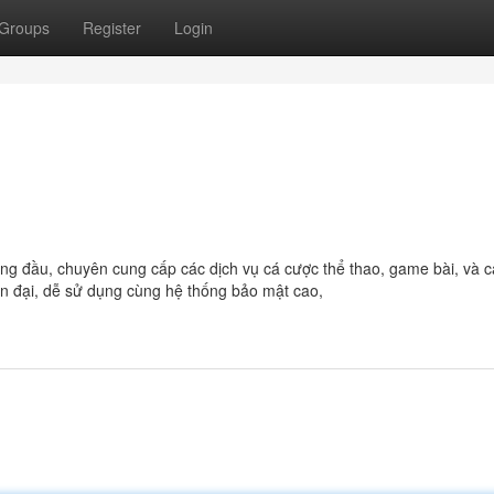
Groups
Register
Login
àng đầu, chuyên cung cấp các dịch vụ cá cược thể thao, game bài, và c
iện đại, dễ sử dụng cùng hệ thống bảo mật cao,