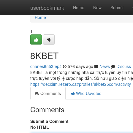
Home
userbookmark
Home
New
Submit
Home
1
8KBET
charles6n53tep4
576 days ago
News
Discuss
8KBET là một trong những nhà cái trực tuyến uy tín h
trực tuyến với tỷ lệ cược hấp dẫn. Sở hữu giao diện h
https://decidim.rezero.cat/profiles/8kbet25com/activity
Comments
Who Upvoted
Comments
Submit a Comment
No HTML