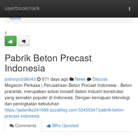
Home
userbookmark
Togg
navi
Home
1
Pabrik Beton Precast
Indonesia
joshxrpc036043
571 days ago
News
Discuss
Megacon Perkasa | Perusahaan Beton Precast Indonesia - Beton
pracetak, merupakan solusi inovatif dalam industri konstruksi
yang semakin populer di Indonesia. Dengan kemajuan teknologi
dan peningkatan kebutuhan
https://jadanikz241689.azzablog.com/32455347/pabrik-beton-
precast-indonesia
Comments
Who Upvoted