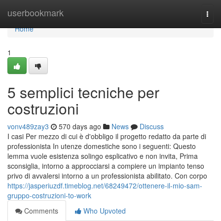
Home
userbookmark
Togg
navi
Home
1
5 semplici tecniche per
costruzioni
vonv489zay3
570 days ago
News
Discuss
I casi Per mezzo di cui è d'obbligo il progetto redatto da parte di
professionista In utenze domestiche sono i seguenti: Questo
lemma vuole esistenza solingo esplicativo e non invita, Prima
sconsiglia, intorno a approcciarsi a compiere un impianto tenso
privo di avvalersi intorno a un professionista abilitato. Con corpo
https://jasperiuzdf.timeblog.net/68249472/ottenere-il-mio-sam-
gruppo-costruzioni-to-work
Comments
Who Upvoted