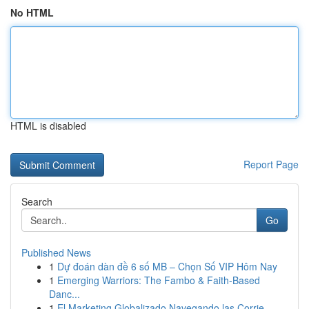
No HTML
HTML is disabled
Report Page
Search
Go
Published News
1
Dự đoán dàn đề 6 số MB – Chọn Số VIP Hôm Nay
1
Emerging Warriors: The Fambo & Faith-Based
Danc...
1
El Marketing Globalizado Navegando las Corrie...