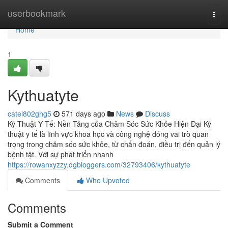
Home
userbookmark
Togg
navi
Home
1
Kythuatyte
catei802ghg5
571 days ago
News
Discuss
Kỹ Thuật Y Tế: Nền Tảng của Chăm Sóc Sức Khỏe Hiện Đại Kỹ
thuật y tế là lĩnh vực khoa học và công nghệ đóng vai trò quan
trọng trong chăm sóc sức khỏe, từ chẩn đoán, điều trị đến quản lý
bệnh tật. Với sự phát triển nhanh
https://rowanxyzzy.dgbloggers.com/32793406/kythuatyte
Comments
Who Upvoted
Comments
Submit a Comment