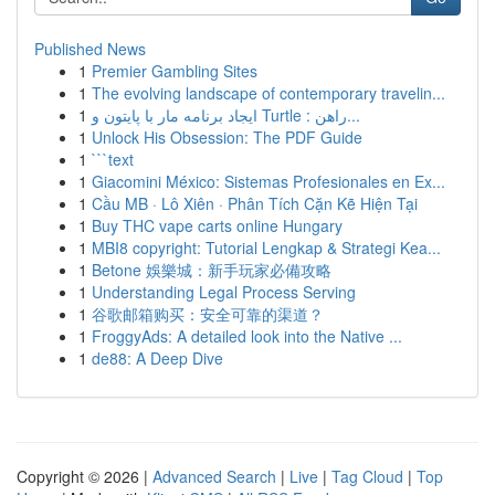
Published News
1
Premier Gambling Sites
1
The evolving landscape of contemporary travelin...
1
ایجاد برنامه مار با پایتون و Turtle : راهن...
1
Unlock His Obsession: The PDF Guide
1
```text
1
Giacomini México: Sistemas Profesionales en Ex...
1
Cầu MB · Lô Xiên · Phân Tích Cặn Kẽ Hiện Tại
1
Buy THC vape carts online Hungary
1
MBI8 copyright: Tutorial Lengkap & Strategi Kea...
1
Betone 娛樂城：新手玩家必備攻略
1
Understanding Legal Process Serving
1
谷歌邮箱购买：安全可靠的渠道？
1
FroggyAds: A detailed look into the Native ...
1
de88: A Deep Dive
Copyright © 2026 |
Advanced Search
|
Live
|
Tag Cloud
|
Top