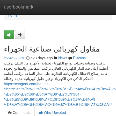
Home
userbookmark
Home
1
مقاول كهربائي صناعية الجهراء
levi4d22ukz0
523 days ago
News
Discuss
تركيب وصيانة وحدات توزيع الكهرباء لحماية الأجهزة من التلف تركيب
أنظمة أمان ضد التيار الكهربائي العالي تركيب المقابس والمفاتيح بجودة
عالية إصلاح الأعطال الكهربائية الطارئة على مدار الساعة تركيب أنظمة
التحكم الذكي في الكهرباء توفير حلول كهربائية حديثة وفعالة
https://cengent.com/homes-
electrician/%D9%83%D9%87%D8%B1%D8%A8%D8%A7%D8%A6%
%D9%85%D9%86%D8%A7%D8%B2%D9%84-
%D8%B5%D9%86%D8%A7%D8%B9%D9%8A%D8%A9-
%D8%A7%D9%84%D8%AC%D9%87%D8%B1%D8%A7%D8%A1/
Comments
Who Upvoted