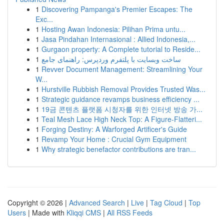
1
Discovering Pampanga's Premier Escapes: The
Exc...
1
Hosting Awan Indonesia: Pilihan Prima untu...
1
Jasa Pindahan Internasional : Allied Indonesia,...
1
Gurgaon property: A Complete tutorial to Reside...
1
ساخت وبسایت با پلتفرم وردپرس: راهنمای جامع
1
Revver Document Management: Streamlining Your
W...
1
Hurstville Rubbish Removal Provides Trusted Was...
1
Strategic guidance revamps business efficiency ...
1
19금 콘텐츠 플랫폼 시청자를 위한 인터넷 방송 가...
1
Teal Mesh Lace High Neck Top: A Figure-Flatteri...
1
Forging Destiny: A Warforged Artificer's Guide
1
Revamp Your Home : Crucial Gym Equipment
1
Why strategic benefactor contributions are tran...
Copyright © 2026 |
Advanced Search
|
Live
|
Tag Cloud
|
Top
Users
| Made with
Kliqqi CMS
|
All RSS Feeds