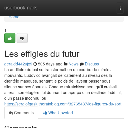
Home
userbookmark
Togg
navi
Home
1
Les effigies du futur
geraldd442ujx9
505 days ago
News
Discuss
La auditoire de bal se transformait en un courbe de miroirs
mouvants. Ludovico avançait délicatement au niveau des la
clientèle masqués, sentant le poids de l'avenir passer sous
silence sur ses épaules. Chaque rafraîchissement qu’il croisait
altérait son étagère, lui donnant un aperçu d’un destinée indéfini,
d’un passé inconnu, ou
https://sergiofgask.therainblog.com/32765437/les-figures-du-sort
Comments
Who Upvoted
Comments