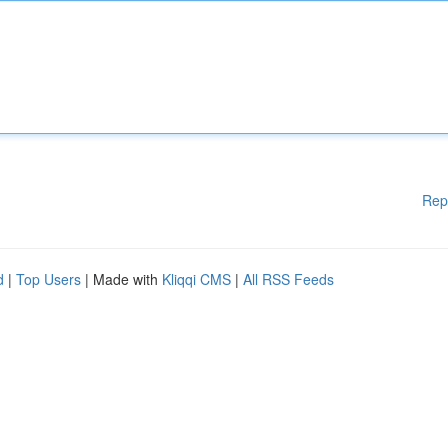
Rep
d
|
Top Users
| Made with
Kliqqi CMS
|
All RSS Feeds