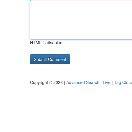
HTML is disabled
Copyright © 2026 |
Advanced Search
|
Live
|
Tag Clou