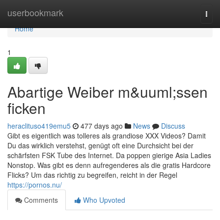
Home
userbookmark
Togg
navi
Home
1
Abartige Weiber m&uuml;ssen
ficken
heraclituso419emu5
477 days ago
News
Discuss
Gibt es eigentlich was tolleres als grandiose XXX Videos? Damit
Du das wirklich verstehst, genügt oft eine Durchsicht bei der
schärfsten FSK Tube des Internet. Da poppen gierige Asia Ladies
Nonstop. Was gibt es denn aufregenderes als die gratis Hardcore
Flicks? Um das richtig zu begreifen, reicht in der Regel
https://pornos.nu/
Comments
Who Upvoted