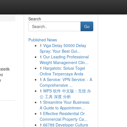
Search
Go
Published News
1
Viga Delay 50000 Delay
Spray: Your Best Gui...
1
Our Leading Professional
Weight Management Clin...
1
Hargatoto: Solusi Togel
stetik
Online Terpercaya Anda
ni
1
A Service: VPN Service: - A
r
Comprehensive ...
1
WPS 软件 中文版：无偿 办
公 工具 深度 分析
1
Streamline Your Business:
A Guide to Appointmen...
1
Effective Residential Or
Commercial Property Ca...
1
66789 Developer Culture