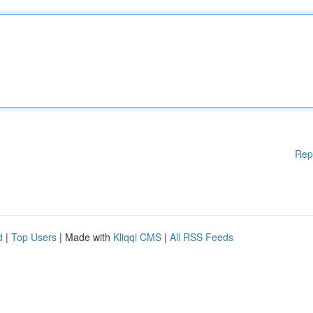
Rep
d
|
Top Users
| Made with
Kliqqi CMS
|
All RSS Feeds