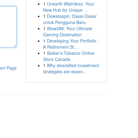
1
Unearth WishVexo: Your
New Hub for Unique ...
1
Dewataspin: Dasar-Dasar
untuk Pengguna Baru
1
Wow388: Your Ultimate
Gaming Destination
1
Developing Your Portfolio :
A Retirement St...
1
Stoker's Tobacco Online
Store Canada
1
Why diversified investment
ort Page
strategies are essen...