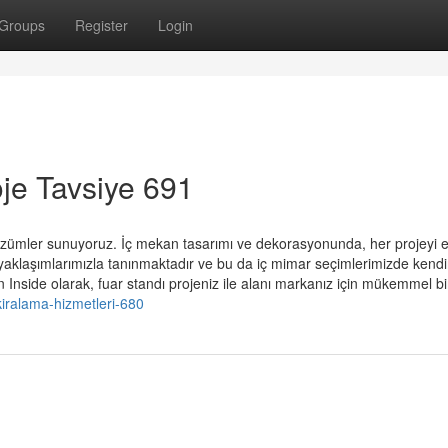
Groups
Register
Login
oje Tavsiye 691
çözümler sunuyoruz. İç mekan tasarımı ve dekorasyonunda, her projeyi e
yaklaşımlarımızla tanınmaktadır ve bu da iç mimar seçimlerimizde kendi
n Inside olarak, fuar standı projeniz ile alanı markanız için mükemmel bi
kiralama-hizmetleri-680