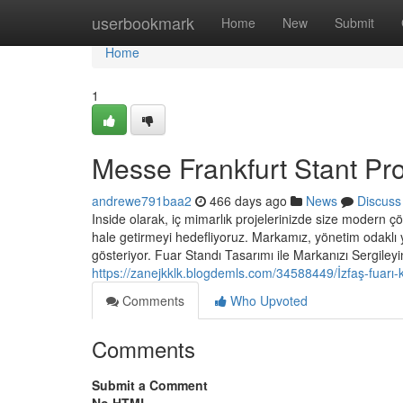
Home
userbookmark
Home
New
Submit
Home
1
Messe Frankfurt Stant Pr
andrewe791baa2
466 days ago
News
Discuss
Inside olarak, iç mimarlık projelerinizde size modern 
hale getirmeyi hedefliyoruz. Markamız, yönetim odaklı 
gösteriyor. Fuar Standı Tasarımı ile Markanızı Sergileyi
https://zanejkklk.blogdemls.com/34588449/İzfaş-fuarı-
Comments
Who Upvoted
Comments
Submit a Comment