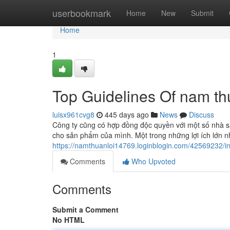
Home
userbookmark
Home
New
Submit
Home
1
Top Guidelines Of nam th
luisx961cvg8
445 days ago
News
Discuss
Công ty cũng có hợp đồng độc quyền với một số nhà sả
cho sản phẩm của mình. Một trong những lợi ích lớn n
https://namthuanloi14769.loginblogin.com/42569232/i
Comments
Who Upvoted
Comments
Submit a Comment
No HTML