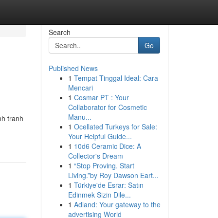
Search
Go
Published News
1
Tempat Tinggal Ideal: Cara
Mencari
1
Cosmar PT : Your
Collaborator for Cosmetic
Manu...
nh tranh
1
Ocellated Turkeys for Sale:
Your Helpful Guide...
1
10d6 Ceramic Dice: A
Collector's Dream
1
“Stop Proving. Start
Living.”by Roy Dawson Eart...
1
Türkiye'de Esrar: Satın
Edinmek Sizin Dile...
1
Adland: Your gateway to the
advertising World