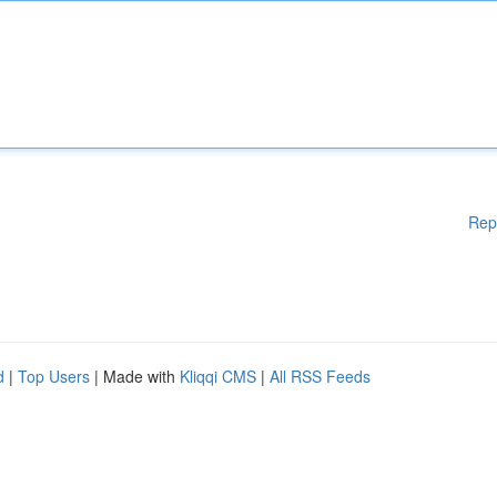
Rep
d
|
Top Users
| Made with
Kliqqi CMS
|
All RSS Feeds