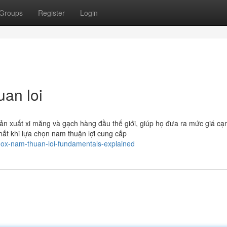
Groups
Register
Login
uan loi
n xuất xi măng và gạch hàng đầu thế giới, giúp họ đưa ra mức giá cạ
hất khi lựa chọn nam thuận lợi cung cấp
nox-nam-thuan-loi-fundamentals-explained