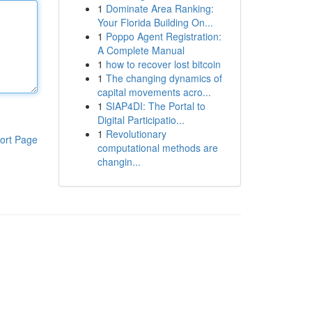
1
Dominate Area Ranking:
Your Florida Building On...
1
Poppo Agent Registration:
A Complete Manual
1
how to recover lost bitcoin
1
The changing dynamics of
capital movements acro...
1
SIAP4DI: The Portal to
Digital Participatio...
1
Revolutionary
ort Page
computational methods are
changin...