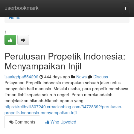
Home
userbookmark
Togg
navi
Home
1
Perutusan Propetik Indonesia:
Menyampaikan Injil
izaakgdpa554296
444 days ago
News
Discuss
Pelayanan Propetik Indonesia merupakan sebuah jalan untuk
menyentuh hati manusia. Melalui usaha, para propetik membawa
firman Ilahi kepada seluruh negeri. Peran mereka adalah
menjelaskan hikmah-hikmah agama yang
https://keithvllf307240.creacionblog.com/34728392/perutusan-
propetik-indonesia-menyampaikan-injil
Comments
Who Upvoted