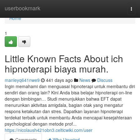
Home
userbookmark
Togg
navi
Home
1
Little Known Facts About ich
hipnoterapi biaya murah.
manleyq641nwe9
441 days ago
News
Discuss
Ingin memahami dan menguasai hipnoterapi untuk membantu diri
sendiri dan orang lain? Kini Anda bisa belajar hipnoterapi on-line
dengan bimbingan… Studi menunjukkan bahwa EFT dapat
menurunkan aktivitas amigdala, bagian otak yang mengatur
respons ketakutan dan stres. Dapatkan layanan hipnoterapi
terdekat terbaik untuk membantu Anda mencapai kesejahteraan
psychological dengan metode prof...
https://nicolaush421obn3.celticwiki.com/user
Comments
Who Upvoted