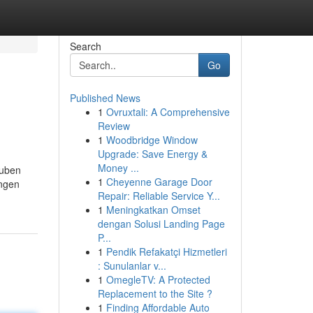
Search
Go
Published News
1
Ovruxtali: A Comprehensive
Review
1
Woodbridge Window
Upgrade: Save Energy &
Money ...
Tuben
1
Cheyenne Garage Door
engen
Repair: Reliable Service Y...
1
Meningkatkan Omset
dengan Solusi Landing Page
P...
1
Pendik Refakatçi Hizmetleri
: Sunulanlar v...
1
OmegleTV: A Protected
Replacement to the Site ?
1
Finding Affordable Auto