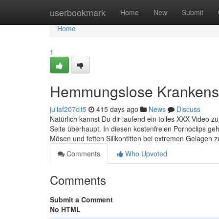
Home
userbookmark
Home
New
Submit
Home
1
Hemmungslose Krankens
juliaf207clt5
415 days ago
News
Discuss
Natürlich kannst Du dir laufend ein tolles XXX Video 
Seite überhaupt. In diesen kostenfreien Pornoclips ge
Mösen und fetten Silikontitten bei extremen Gelagen
Comments
Who Upvoted
Comments
Submit a Comment
No HTML