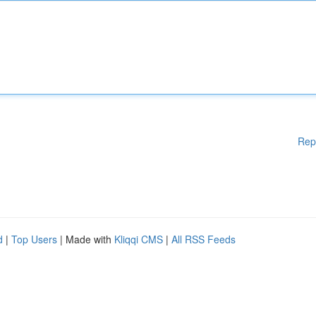
Rep
d
|
Top Users
| Made with
Kliqqi CMS
|
All RSS Feeds