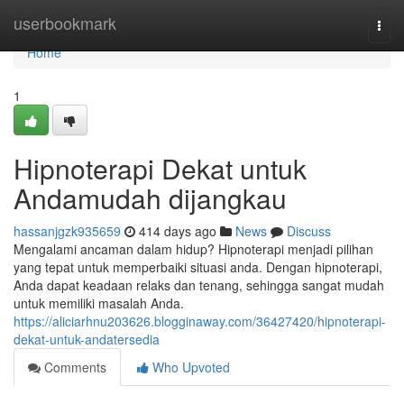
Home
userbookmark
Togg
navi
Home
1
Hipnoterapi Dekat untuk
Andamudah dijangkau
hassanjgzk935659
414 days ago
News
Discuss
Mengalami ancaman dalam hidup? Hipnoterapi menjadi pilihan
yang tepat untuk memperbaiki situasi anda. Dengan hipnoterapi,
Anda dapat keadaan relaks dan tenang, sehingga sangat mudah
untuk memiliki masalah Anda.
https://aliciarhnu203626.blogginaway.com/36427420/hipnoterapi-
dekat-untuk-andatersedia
Comments
Who Upvoted