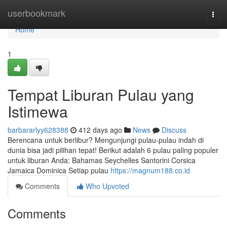
Home
userbookmark
Togg
navi
Home
1
Tempat Liburan Pulau yang
Istimewa
barbararlyy628388
412 days ago
News
Discuss
Berencana untuk berlibur? Mengunjungi pulau-pulau indah di
dunia bisa jadi pilihan tepat! Berikut adalah 6 pulau paling populer
untuk liburan Anda: Bahamas Seychelles Santorini Corsica
Jamaica Dominica Setiap pulau
https://magnum188.co.id
Comments
Who Upvoted
Comments