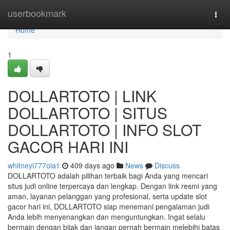
Home
userbookmark
Togg
navi
Home
1
DOLLARTOTO | LINK
DOLLARTOTO | SITUS
DOLLARTOTO | INFO SLOT
GACOR HARI INI
whitneyi777oia1
409 days ago
News
Discuss
DOLLARTOTO adalah pilihan terbaik bagi Anda yang mencari
situs judi online terpercaya dan lengkap. Dengan link resmi yang
aman, layanan pelanggan yang profesional, serta update slot
gacor hari ini, DOLLARTOTO siap menemani pengalaman judi
Anda lebih menyenangkan dan menguntungkan. Ingat selalu
bermain dengan bijak dan jangan pernah bermain melebihi batas