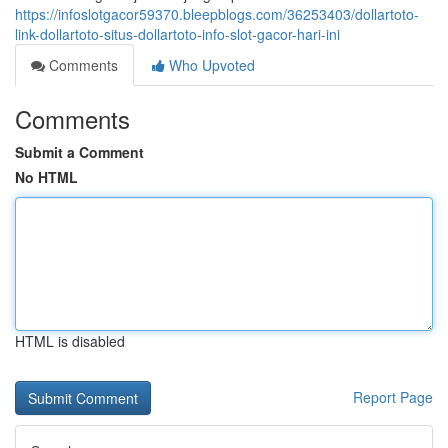
https://infoslotgacor59370.bleepblogs.com/36253403/dollartoto-
link-dollartoto-situs-dollartoto-info-slot-gacor-hari-ini
Comments
Who Upvoted
Comments
Submit a Comment
No HTML
HTML is disabled
Report Page