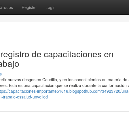
Groups
Register
Login
 registro de capacitaciones en
rabajo
s
rtir nuevos riesgos en Caudillo, y en los conocimientos en materia d
res. Esta es una capacitación que se realiza durante la conformación 
ttps://capacitaciones-importante51616.blogspothub.com/34923720/una-
l-trabajo-essalud-unveiled