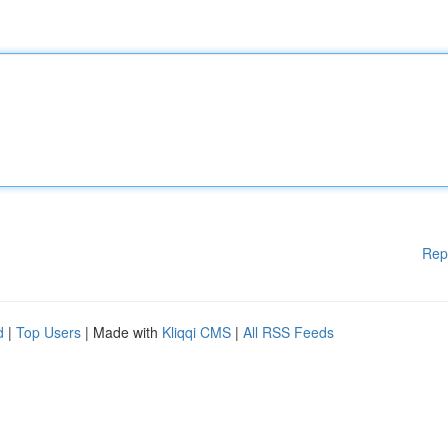
Rep
d
|
Top Users
| Made with
Kliqqi CMS
|
All RSS Feeds