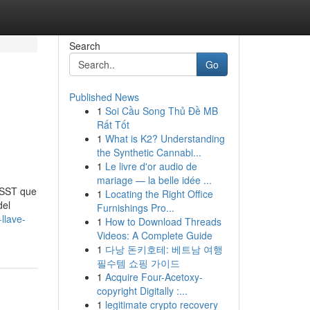
Search
Go
Published News
1
Soi Cầu Song Thủ Đề MB
Rất Tốt
1
What is K2? Understanding
the Synthetic Cannabi...
1
Le livre d'or audio de
mariage — la belle idée ...
e SST que
1
Locating the Right Office
del
Furnishings Pro...
llave-
1
How to Download Threads
Videos: A Complete Guide
1
다낭 돈키호테: 베트남 여행
필수템 쇼핑 가이드
1
Acquire Four-Acetoxy-
copyright Digitally :...
1
legitimate crypto recovery