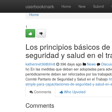
Home
userbookmark
Home
New
Submit
Home
1
Los principios básicos de
seguridad y salud en el t
katherinet368bfm8
396 days ago
News
Discus
Iv) En las medidas que deban ser adoptadas para adve
periódicamente deben ser reforzados por los trabajado
Comité Paritario de Seguridad y Salud en el Trabajo
h
simple-para-capacitaciones-de-seguridad-y-salud-en-e
Comments
Who Upvoted
Comments