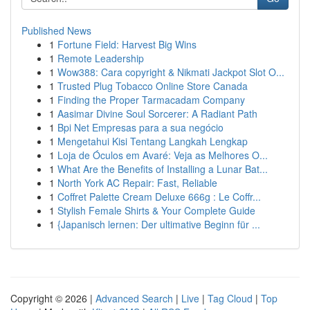
Published News
1
Fortune Field: Harvest Big Wins
1
Remote Leadership
1
Wow388: Cara copyright & Nikmati Jackpot Slot O...
1
Trusted Plug Tobacco Online Store Canada
1
Finding the Proper Tarmacadam Company
1
Aasimar Divine Soul Sorcerer: A Radiant Path
1
Bpi Net Empresas para a sua negócio
1
Mengetahui Kisi Tentang Langkah Lengkap
1
Loja de Óculos em Avaré: Veja as Melhores O...
1
What Are the Benefits of Installing a Lunar Bat...
1
North York AC Repair: Fast, Reliable
1
Coffret Palette Cream Deluxe 666g : Le Coffr...
1
Stylish Female Shirts & Your Complete Guide
1
{Japanisch lernen: Der ultimative Beginn für ...
Copyright © 2026 |
Advanced Search
|
Live
|
Tag Cloud
|
Top