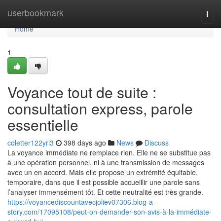
Home
userbookmark
Togg
navi
Home
1
Voyance tout de suite :
consultation express, parole
essentielle
coletter122yri3
398 days ago
News
Discuss
La voyance immédiate ne remplace rien. Elle ne se substitue pas
à une opération personnel, ni à une transmission de messages
avec un en accord. Mais elle propose un extrémité équitable,
temporaire, dans que il est possible accueillir une parole sans
l’analyser immensément tôt. Et cette neutralité est très grande.
https://voyancediscountavecjoliev07306.blog-a-
story.com/17095108/peut-on-demander-son-avis-à-la-immédiate-