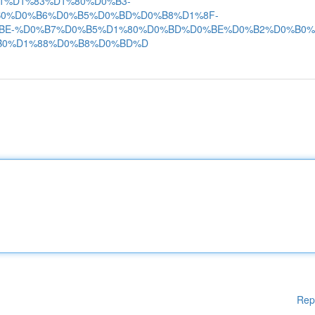
1%D1%83%D1%80%D0%B3-
0%D0%B6%D0%B5%D0%BD%D0%B8%D1%8F-
BE-%D0%B7%D0%B5%D1%80%D0%BD%D0%BE%D0%B2%D0%B0%
B0%D1%88%D0%B8%D0%BD%D
Rep