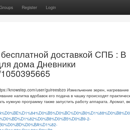
Groups
Register
Login
бесплатной доставкой СПБ : В
ля дома Дневники
le/1050395665
s://knowstep.com/user/guireesbzo Измельчение зерен, нагревание
вание напитка вдобавок его подача в чашку происходят практическ
ть нужную программу также запустить работу аппарата. Аромат, вк
6211/%D0%9A%D0%BE%D1%84%D0%B5%D0%BC%D0%B0%D1%88%D0%B8%
B0%D0%BD%D1%82%D0%B8%D0%B5%D0%B9-2-
B0%D0%BD%D0%BA%D1%82-