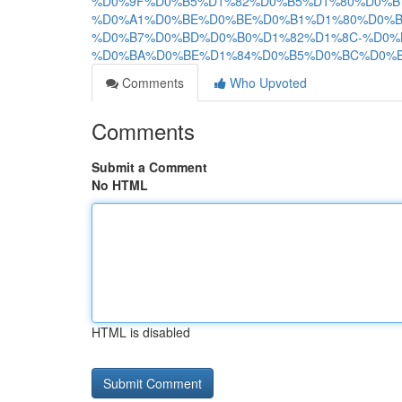
%D0%9F%D0%B5%D1%82%D0%B5%D1%80%D0%B
%D0%A1%D0%BE%D0%BE%D0%B1%D1%80%D0%B
%D0%B7%D0%BD%D0%B0%D1%82%D1%8C-%D0%
%D0%BA%D0%BE%D1%84%D0%B5%D0%BC%D0%
Comments
Who Upvoted
Comments
Submit a Comment
No HTML
HTML is disabled