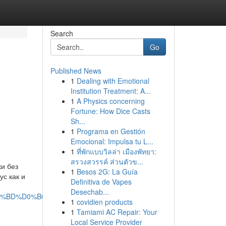
Search
Go
Published News
1
Dealing with Emotional
Institution Treatment: A...
1
A Physics concerning
Fortune: How Dice Casts
Sh...
1
Programa en Gestión
Emocional: Impulsa tu L...
1
ที่พักแบบวิลล่า เมืองพัทยา:
สรวงสวรรค์ ส่วนตัวข...
и без
1
Besos 2G: La Guía
ус как и
Definitiva de Vapes
Desechab...
D0%BD%D0%B0-
1
covidien products
1
Tamiami AC Repair: Your
Local Service Provider