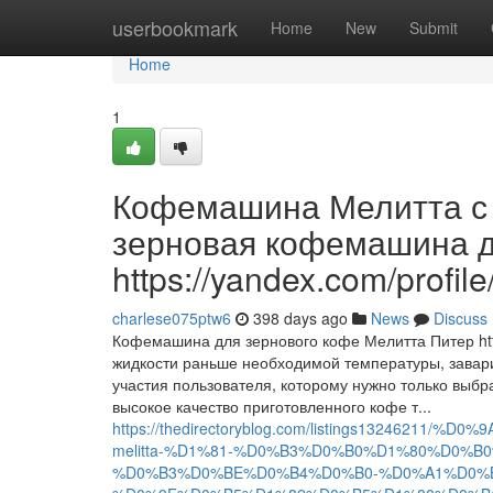
Home
userbookmark
Home
New
Submit
Home
1
Кофемашина Мелитта с 
зерновая кофемашина д
https://yandex.com/profi
charlese075ptw6
398 days ago
News
Discuss
Кофемашина для зернового кофе Мелитта Питер http
жидкости раньше необходимой температуры, завари
участия пользователя, которому нужно только выбра
высокое качество приготовленного кофе т...
https://thedirectoryblog.com/listings1324
melitta-%D1%81-%D0%B3%D0%B0%D1%80%D0%
%D0%B3%D0%BE%D0%B4%D0%B0-%D0%A1%D0%