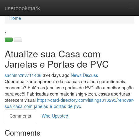
Home
userbookmark
Tog
navi
Home
1
Atualize sua Casa com
Janelas e Portas de PVC
sachinnznv711406
394 days ago
News
Discuss
Quer atualizar a aparência da sua casa e ainda garantir mais
economia? Então as janelas e portas de PVC são a melhor opção
para você! Fabricadas com materiaishigh-tech, essas aberturas
oferecem visual
https://card-directory.com/listings813295/renovar-
sua-casa-com-janelas-e-portas-de-pvc
Comments
Who Upvoted
Comments