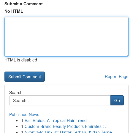
Submit a Comment
No HTML
HTML is disabled
Report Page
Search
Go
Published News
1
Bali Braids: A Tropical Hair Trend
1
Custom Brand Beauty Products Emirates : ...
1
Nyonya4d Linklist: Daftar Terbaru & dan Terpe...