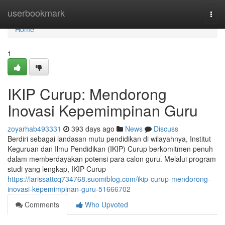
Home
userbookmark
Togg
navi
Home
1
IKIP Curup: Mendorong
Inovasi Kepemimpinan Guru
zoyarhab493331
393 days ago
News
Discuss
Berdiri sebagai landasan mutu pendidikan di wilayahnya, Institut
Keguruan dan Ilmu Pendidikan (IKIP) Curup berkomitmen penuh
dalam memberdayakan potensi para calon guru. Melalui program
studi yang lengkap, IKIP Curup
https://larissattcq734768.suomiblog.com/ikip-curup-mendorong-
inovasi-kepemimpinan-guru-51666702
Comments
Who Upvoted