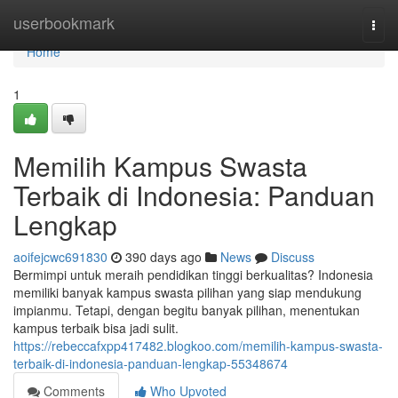
Home
userbookmark
Togg
navi
Home
1
Memilih Kampus Swasta
Terbaik di Indonesia: Panduan
Lengkap
aoifejcwc691830
390 days ago
News
Discuss
Bermimpi untuk meraih pendidikan tinggi berkualitas? Indonesia
memiliki banyak kampus swasta pilihan yang siap mendukung
impianmu. Tetapi, dengan begitu banyak pilihan, menentukan
kampus terbaik bisa jadi sulit.
https://rebeccafxpp417482.blogkoo.com/memilih-kampus-swasta-
terbaik-di-indonesia-panduan-lengkap-55348674
Comments
Who Upvoted