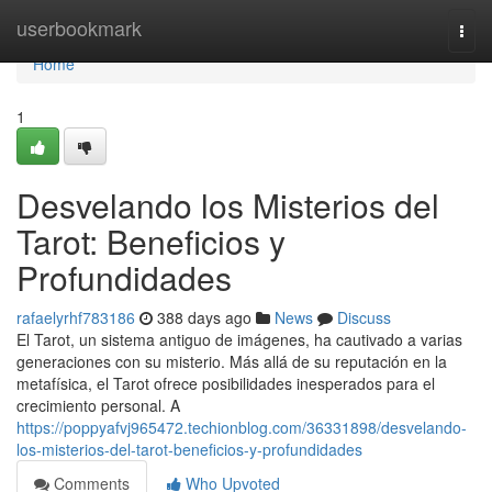
Home
userbookmark
Togg
navi
Home
1
Desvelando los Misterios del
Tarot: Beneficios y
Profundidades
rafaelyrhf783186
388 days ago
News
Discuss
El Tarot, un sistema antiguo de imágenes, ha cautivado a varias
generaciones con su misterio. Más allá de su reputación en la
metafísica, el Tarot ofrece posibilidades inesperados para el
crecimiento personal. A
https://poppyafvj965472.techionblog.com/36331898/desvelando-
los-misterios-del-tarot-beneficios-y-profundidades
Comments
Who Upvoted