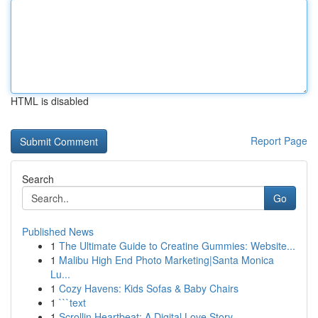
HTML is disabled
Report Page
Search
Go
Published News
1
The Ultimate Guide to Creatine Gummies: Website...
1
Malibu High End Photo Marketing|Santa Monica
Lu...
1
Cozy Havens: Kids Sofas & Baby Chairs
1
```text
1
Scrollin Heartbeat: A Digital Love Story