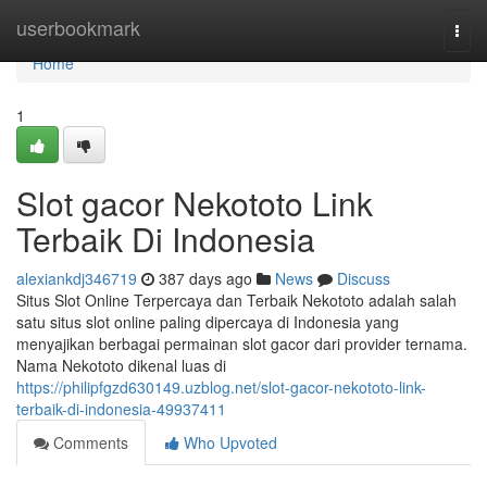
Home
userbookmark
Togg
navi
Home
1
Slot gacor Nekototo Link
Terbaik Di Indonesia
alexiankdj346719
387 days ago
News
Discuss
Situs Slot Online Terpercaya dan Terbaik Nekototo adalah salah
satu situs slot online paling dipercaya di Indonesia yang
menyajikan berbagai permainan slot gacor dari provider ternama.
Nama Nekototo dikenal luas di
https://philipfgzd630149.uzblog.net/slot-gacor-nekototo-link-
terbaik-di-indonesia-49937411
Comments
Who Upvoted