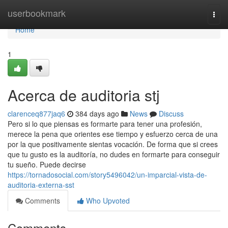
Home
userbookmark
Togg
navi
Home
1
Acerca de auditoria stj
clarenceq877jaq6
384 days ago
News
Discuss
Pero si lo que piensas es formarte para tener una profesión,
merece la pena que orientes ese tiempo y esfuerzo cerca de una
por la que positivamente sientas vocación. De forma que si crees
que tu gusto es la auditoría, no dudes en formarte para conseguir
tu sueño. Puede decirse
https://tornadosocial.com/story5496042/un-imparcial-vista-de-
auditoria-externa-sst
Comments
Who Upvoted
Comments