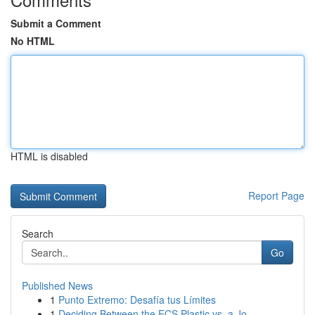
Submit a Comment
No HTML
HTML is disabled
Report Page
Search
Go
Published News
1
Punto Extremo: Desafía tus Límites
1
Deciding Between the ECS Plastic vs. a Jo...