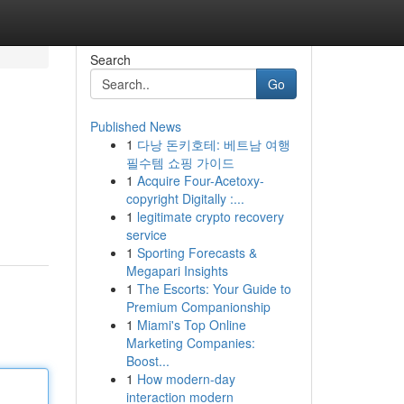
Search
Go
Published News
1
다낭 돈키호테: 베트남 여행
필수템 쇼핑 가이드
1
Acquire Four-Acetoxy-
copyright Digitally :...
1
legitimate crypto recovery
service
1
Sporting Forecasts &
Megapari Insights
1
The Escorts: Your Guide to
Premium Companionship
1
Miami's Top Online
Marketing Companies:
Boost...
1
How modern-day
interaction modern