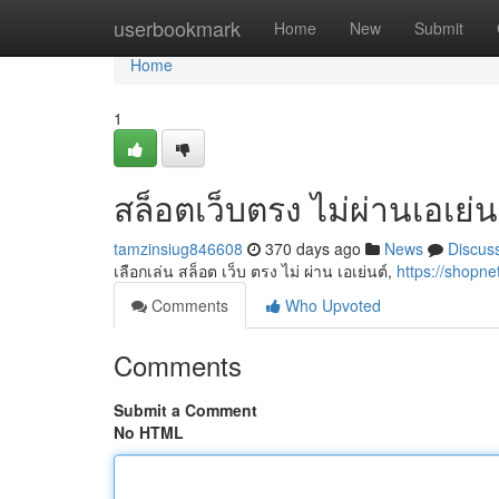
Home
userbookmark
Home
New
Submit
Home
1
สล็อตเว็บตรง ไม่ผ่านเอเย่น
tamzinsiug846608
370 days ago
News
Discus
เลือกเล่น สล็อต เว็บ ตรง ไม่ ผ่าน เอเย่นต์,
https://shopne
Comments
Who Upvoted
Comments
Submit a Comment
No HTML