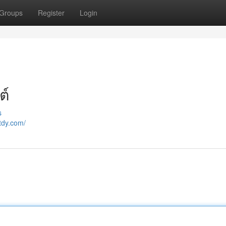
Groups
Register
Login
ต์
s
tdy.com/