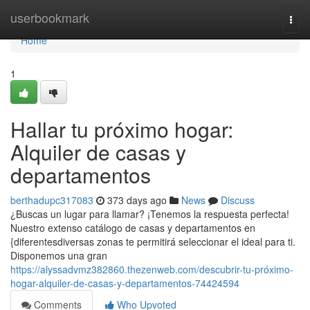
Home
userbookmark
Togg
navi
Home
1
Hallar tu próximo hogar:
Alquiler de casas y
departamentos
berthadupc317083
373 days ago
News
Discuss
¿Buscas un lugar para llamar? ¡Tenemos la respuesta perfecta!
Nuestro extenso catálogo de casas y departamentos en
{diferentesdiversas zonas te permitirá seleccionar el ideal para ti.
Disponemos una gran
https://alyssadvmz382860.thezenweb.com/descubrir-tu-próximo-
hogar-alquiler-de-casas-y-departamentos-74424594
Comments
Who Upvoted