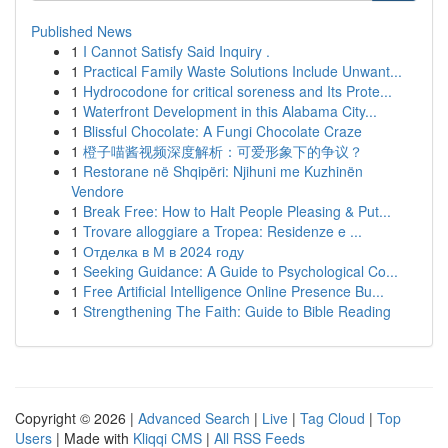
Published News
1
I Cannot Satisfy Said Inquiry .
1
Practical Family Waste Solutions Include Unwant...
1
Hydrocodone for critical soreness and Its Prote...
1
Waterfront Development in this Alabama City...
1
Blissful Chocolate: A Fungi Chocolate Craze
1
橙子喵酱视频深度解析：可爱形象下的争议？
1
Restorane në Shqipëri: Njihuni me Kuzhinën
Vendore
1
Break Free: How to Halt People Pleasing & Put...
1
Trovare alloggiare a Tropea: Residenze e ...
1
Отделка в М в 2024 году
1
Seeking Guidance: A Guide to Psychological Co...
1
Free Artificial Intelligence Online Presence Bu...
1
Strengthening The Faith: Guide to Bible Reading
Copyright © 2026 |
Advanced Search
|
Live
|
Tag Cloud
|
Top
Users
| Made with
Kliqqi CMS
|
All RSS Feeds