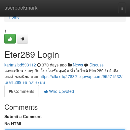
Home
userbookmark
Togg
navi
Home
1
Eter289 Login
karimzjbd593112
370 days ago
News
Discuss
ลงทะเบียน ง่ายๆ กับ โปรโมชั่นสุดคุ้ม ที่ เว็บไซต์ Eter289 ! เข้าถึง
เกมส์ ยอดนิยม และ
https://ellaxrfq278321.qowap.com/95271532/
เธอร-289-เข-าส-ระบบ
Comments
Who Upvoted
Comments
Submit a Comment
No HTML