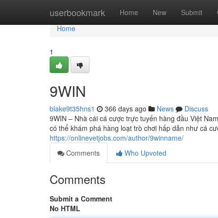
Home
userbookmark
Home
New
Submit
Home
1
9WIN
blake9t35hns1
366 days ago
News
Discuss
9WIN – Nhà cái cá cược trực tuyến hàng đầu Việt Nam,
có thể khám phá hàng loạt trò chơi hấp dẫn như cá cư
https://onlinevetjobs.com/author/9winname/
Comments
Who Upvoted
Comments
Submit a Comment
No HTML