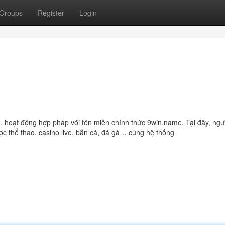
Groups
Register
Login
 hoạt động hợp pháp với tên miền chính thức 9win.name. Tại đây, ngư
ợc thể thao, casino live, bắn cá, đá gà… cùng hệ thống