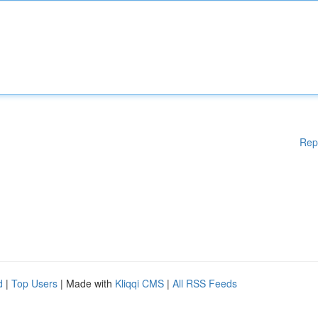
Rep
d
|
Top Users
| Made with
Kliqqi CMS
|
All RSS Feeds