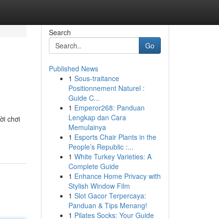
Search
Go
Published News
1
Sous-traitance
Positionnement Naturel :
Guide C...
1
Emperor268: Panduan
Lengkap dan Cara
ời chơi
Memulainya
1
Esports Chair Plants in the
People’s Republic :...
1
White Turkey Varieties: A
Complete Guide
1
Enhance Home Privacy with
Stylish Window Film
1
Slot Gacor Terpercaya:
Panduan & Tips Menang!
1
Pilates Socks: Your Guide