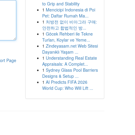
to Grip and Stability
1
Mencicipi Indonesia di Poi
Pet: Daftar Rumah Ma...
1
처방전 없이 비아그라 구매:
안전하고 합법적인 방...
1
Göcek Rehberi ile Tekne
Turları, Koylar ve Yeme...
1
Zindeyasam.net Web Sitesi
Dayanıklı Yaşam ...
1
Understanding Real Estate
ort Page
Appraisals: A Complet...
1
Sydney Glass Pool Barriers
Designs & Setup ...
1
AI Predicts FIFA 2026
World Cup: Who Will Lift ...