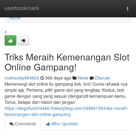
Home
userbookmark
Togg
navi
Home
1
Triks Meraih Kemenangan Slot
Online Gampang!
mathevtdy864824
366 days ago
News
Discuss
Memenangi slot online itu gampang kok, bro! Cuma rahasia nya
simple aja. Pertama, pilih game slot yang lengkap. Kedua, test
game dengan uang yang sesuai {dengan|di kemampuan kamu.
Terus, belajar dari histori dan jangan
https://diegofluv024480.thekatyblog.com/34886739/triks-meraih-
kemenangan-slot-online-gampang
Comments
Who Upvoted