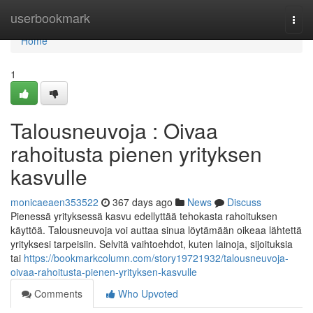
Home
userbookmark
Togg
navi
Home
1
Talousneuvoja : Oivaa
rahoitusta pienen yrityksen
kasvulle
monicaeaen353522
367 days ago
News
Discuss
Pienessä yrityksessä kasvu edellyttää tehokasta rahoituksen
käyttöä. Talousneuvoja voi auttaa sinua löytämään oikeaa lähtettä
yrityksesi tarpeisiin. Selvitä vaihtoehdot, kuten lainoja, sijoituksia
tai
https://bookmarkcolumn.com/story19721932/talousneuvoja-
oivaa-rahoitusta-pienen-yrityksen-kasvulle
Comments
Who Upvoted