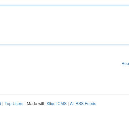
Rep
d
|
Top Users
| Made with
Kliqqi CMS
|
All RSS Feeds