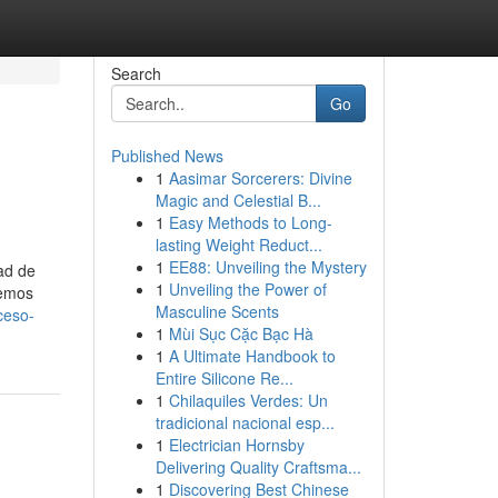
Search
Go
Published News
1
Aasimar Sorcerers: Divine
Magic and Celestial B...
1
Easy Methods to Long-
lasting Weight Reduct...
1
EE88: Unveiling the Mystery
ad de
1
Unveiling the Power of
demos
Masculine Scents
ceso-
1
Mùi Sục Cặc Bạc Hà
1
A Ultimate Handbook to
Entire Silicone Re...
1
Chilaquiles Verdes: Un
tradicional nacional esp...
1
Electrician Hornsby
Delivering Quality Craftsma...
1
Discovering Best Chinese