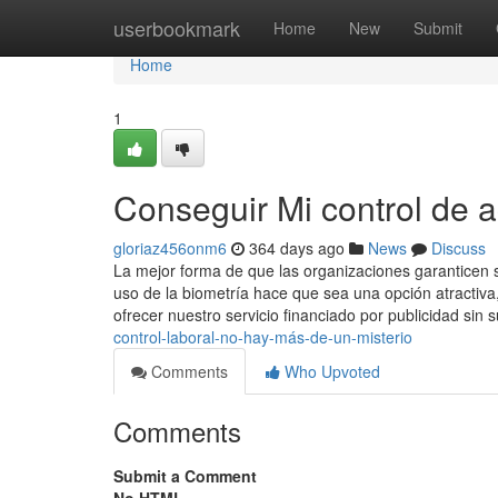
Home
userbookmark
Home
New
Submit
Home
1
Conseguir Mi control de 
gloriaz456onm6
364 days ago
News
Discuss
La mejor forma de que las organizaciones garanticen 
uso de la biometría hace que sea una opción atracti
ofrecer nuestro servicio financiado por publicidad sin
control-laboral-no-hay-más-de-un-misterio
Comments
Who Upvoted
Comments
Submit a Comment