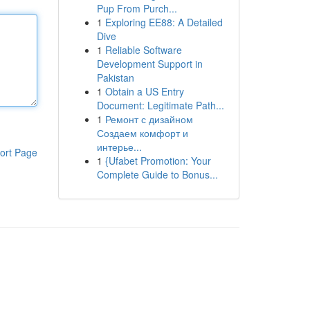
Pup From Purch...
1
Exploring EE88: A Detailed
Dive
1
Reliable Software
Development Support in
Pakistan
1
Obtain a US Entry
Document: Legitimate Path...
1
Ремонт с дизайном
Создаем комфорт и
интерье...
ort Page
1
{Ufabet Promotion: Your
Complete Guide to Bonus...