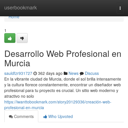
Home
userbookmark
Togg
navi
Home
1
Desarrollo Web Profesional en
Murcia
sauldfzr931727
362 days ago
News
Discuss
En la vibrante ciudad de Murcia, donde el sol brilla intensamente
y la cultura florece constantemente, encontrar un diseñador web
profesional para tu proyecto es crucial. Un sitio web moderno y
atractivo no solo
https://iwanttobookmark.com/story20129336/creación-web-
profesional-en-murcia
Comments
Who Upvoted