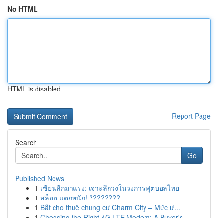
No HTML
HTML is disabled
Report Page
Search
Go
Published News
1
เซียนลีกมาแรง: เจาะลึกวงในวงการฟุตบอลไทย
1
สล็อต แตกหนัก! ????????
1
Bắt cho thuê chung cư Charm City – Mức ư...
1
Choosing the Right 4G LTE Modem: A Buyer's