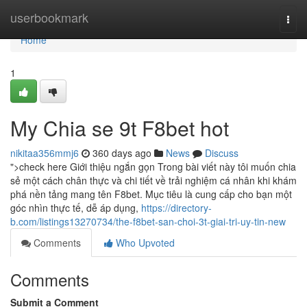
Home
userbookmark
Togg
navi
Home
1
My Chia se 9t F8bet hot
nikitaa356mmj6
360 days ago
News
Discuss
">check here Giới thiệu ngắn gọn Trong bài viết này tôi muốn chia
sẻ một cách chân thực và chi tiết về trải nghiệm cá nhân khi khám
phá nền tảng mang tên F8bet. Mục tiêu là cung cấp cho bạn một
góc nhìn thực tế, dễ áp dụng,
https://directory-
b.com/listings13270734/the-f8bet-san-choi-3t-giai-tri-uy-tin-new
Comments
Who Upvoted
Comments
Submit a Comment