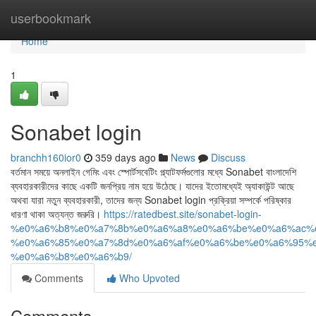
Home
userbookmark
Home
1
Sonabet login
branchh160ior0
359 days ago
News
Discuss
বর্তমান সময়ে অনলাইন গেমিং এবং স্পোর্টসবেটিং প্ল্যাটফর্মগুলোর মধ্যে Sonabet বাংলাদেশি
ব্যবহারকারীদের কাছে একটি জনপ্রিয় নাম হয়ে উঠেছে। যাদের ইতোমধ্যেই অ্যাকাউন্ট আছে
অথবা যারা নতুন ব্যবহারকারী, তাদের জন্য Sonabet login প্রক্রিয়া সম্পর্কে পরিষ্কার
ধারণা থাকা অত্যন্ত জরুরি।
https://ratedbest.site/sonabet-login-
%e0%a6%b8%e0%a7%8b%e0%a6%a8%e0%a6%be%e0%a6%ac%e
%e0%a6%85%e0%a7%8d%e0%a6%af%e0%a6%be%e0%a6%95%e
%e0%a6%b8%e0%a6%b9/
Comments
Who Upvoted
Comments