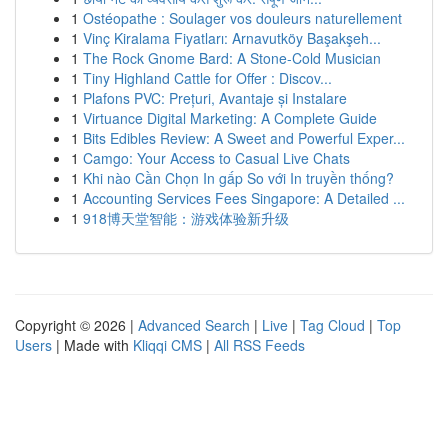
1
Ostéopathe : Soulager vos douleurs naturellement
1
Vinç Kiralama Fiyatları: Arnavutköy Başakşeh...
1
The Rock Gnome Bard: A Stone-Cold Musician
1
Tiny Highland Cattle for Offer : Discov...
1
Plafons PVC: Prețuri, Avantaje și Instalare
1
Virtuance Digital Marketing: A Complete Guide
1
Bits Edibles Review: A Sweet and Powerful Exper...
1
Camgo: Your Access to Casual Live Chats
1
Khi nào Cần Chọn In gấp So với In truyền thống?
1
Accounting Services Fees Singapore: A Detailed ...
1
918博天堂智能：游戏体验新升级
Copyright © 2026 |
Advanced Search
|
Live
|
Tag Cloud
|
Top
Users
| Made with
Kliqqi CMS
|
All RSS Feeds