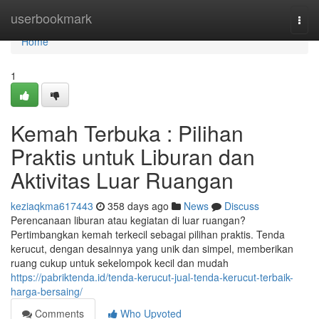
Home
userbookmark
Togg
navi
Home
1
Kemah Terbuka : Pilihan
Praktis untuk Liburan dan
Aktivitas Luar Ruangan
keziaqkma617443
358 days ago
News
Discuss
Perencanaan liburan atau kegiatan di luar ruangan?
Pertimbangkan kemah terkecil sebagai pilihan praktis. Tenda
kerucut, dengan desainnya yang unik dan simpel, memberikan
ruang cukup untuk sekelompok kecil dan mudah
https://pabriktenda.id/tenda-kerucut-jual-tenda-kerucut-terbaik-
harga-bersaing/
Comments
Who Upvoted