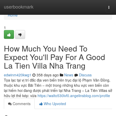
Home
userbookmark
Togg
navi
Home
1
How Much You Need To
Expect You'll Pay For A Good
La Tien Villa Nha Trang
edwinm420kwg1
358 days ago
News
Discuss
Tọa lạc tại vị trí đắc địa ven biển trên trục đại lộ Phạm Văn Đồng,
thuộc khu vực Bãi Tiên – một trong những khu vực ven biển còn
lại hiếm hoi đang được phát triển tại Nha Trang – La Tiên Villas sở
hữu lợi thế kép: vừa
https://walto530lvf0.angelinsblog.com/profile
Comments
Who Upvoted