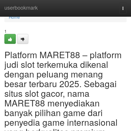
Home
userbookmark
Togg
navi
Home
1
Platform MARET88 – platform
judi slot terkemuka dikenal
dengan peluang menang
besar terbaru 2025. Sebagai
situs slot gacor, nama
MARET88 menyediakan
banyak pilihan game dari
penyedia game internasional