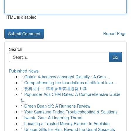
HTML is disabled
Report Page
Search
Go
Published News
1
Obtain 4-Acetoxy copyright Digitally : A Com...
1
Comprehending the foundations of efficient inve...
1
爱机助手 ：苹果设备管理必备工具
1
Popunder Ads CPM Rates: A Comprehensive Guide
f...
1
Green Bean 5K: A Runner's Review
1
Your Samsung Fridge Troubleshooting & Solutions
1
Iwaata Gun: A Lingering Threat
1
Locating a Trusted Money Planner in Adelaide
1
Unique Gifts for Him: Beyond the Usual Suspects