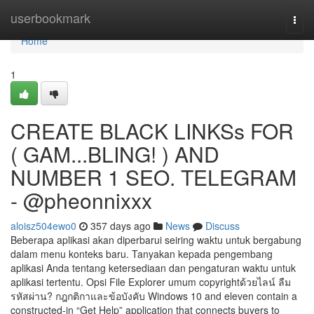
Home
userbookmark
Togg
navi
Home
1
CREATE BLACK LINKSs FOR
( GAM...BLING! ) AND
NUMBER 1 SEO. TELEGRAM
- @pheonnixxx
aloisz504ewo0
357 days ago
News
Discuss
Beberapa aplikasi akan diperbarui seiring waktu untuk bergabung
dalam menu konteks baru. Tanyakan kepada pengembang
aplikasi Anda tentang ketersediaan dan pengaturan waktu untuk
aplikasi tertentu. Opsi File Explorer umum copyrightด้วยไลน์ ลืม
รหัสผ่าน? กฎกติกาและข้อบังคับ Windows 10 and eleven contain a
constructed-in “Get Help” application that connects buyers to