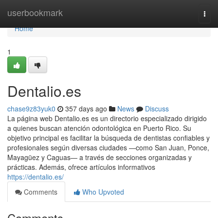
Home
userbookmark
Togg
navi
Home
1
Dentalio.es
chase9z83yuk0
357 days ago
News
Discuss
La página web Dentalio.es es un directorio especializado dirigido
a quienes buscan atención odontológica en Puerto Rico. Su
objetivo principal es facilitar la búsqueda de dentistas confiables y
profesionales según diversas ciudades —como San Juan, Ponce,
Mayagüez y Caguas— a través de secciones organizadas y
prácticas. Además, ofrece artículos informativos
https://dentalio.es/
Comments
Who Upvoted
Comments